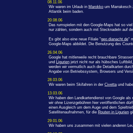
08.11.06
Wir waren im Urlaub in
Marokko
um Marrakesch z
Atlantik beim baden.
20.08.06
Das rumspielen mit den Google-Maps hat so viel
nur zählen, sondern auch mit Stecknadeln auf de
Es gibt also eine neue Filiale "
geo.dianacht.de
" 
Google-Maps abbildet. Die Benutzung des Counte
26.04.06
Google hat mitlerweile recht brauchbare Strass
und
Ligurien
jetzt nicht nur als hübsches Luftbil
werden wir vermutlich auch die Detailkarten durc
Angabe von Betriebssystem, Browsers und Vers
28.03.06
Wir waren beim Skifahren in der
Civetta
und habe
13.03.06
Wir haben den Landkartendienst von Google als n
wir ohne Lizenzgebühren hier veröffentlichen dür
einen Ausgleich um dem Auge und dem Spieltrieb
Satellitenaufnahmen, für die
Routen in Ligurien
gi
29.01.06
Wir haben uns zusammen mit vielen anderen Le