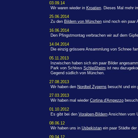
03.09.14
Wir waren wieder in
Kroatien
. Dieses Mal mehr im
25.06.2014
Zu den
Bildern von München
sind noch ein paar
16.06.2014
Den Pfingstmontag verbrachen wir auf dem Gipf
14.04.2014
Die einzig grössere Ansammlung von Schnee fan
05.11.2013
Inzwischen haben sich ein paar Bilder angesammel
Park von Schloss
Schleißheim
ist neu dazugek
Gegend südlich von München.
27.08.2013
Wir haben den
Nordteil Zyperns
besucht und ein 
27.03.2013
Wir haben mal wieder
Cortina d'Ampezzo
besuch
01.10.2012
Es gibt bei den
Voralpen-Bildern
Ansichten vom U
08.06.12
Wir haben uns in
Usbekistan
ein paar Städte der
09.04.12